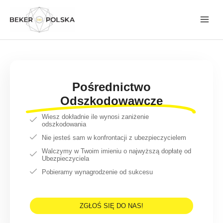
Przejdź
do
treści
Pośrednictwo
Odszkodowawcze
Wiesz dokładnie ile wynosi zaniżenie
odszkodowania
Nie jesteś sam w konfrontacji z ubezpieczycielem
Walczymy w Twoim imieniu o najwyższą dopłatę od
Ubezpieczyciela
Pobieramy wynagrodzenie od sukcesu
ZGŁOŚ SIĘ DO NAS!