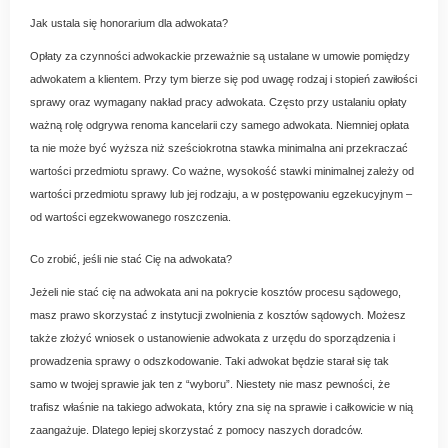
Jak ustala się honorarium dla adwokata?
Opłaty za czynności adwokackie przeważnie są ustalane w umowie pomiędzy
adwokatem a klientem. Przy tym bierze się pod uwagę rodzaj i stopień zawiłości
sprawy oraz wymagany nakład pracy adwokata. Często przy ustalaniu opłaty
ważną rolę odgrywa renoma kancelarii czy samego adwokata. Niemniej opłata
ta nie może być wyższa niż sześciokrotna stawka minimalna ani przekraczać
wartości przedmiotu sprawy. Co ważne, wysokość stawki minimalnej zależy od
wartości przedmiotu sprawy lub jej rodzaju, a w postępowaniu egzekucyjnym –
od wartości egzekwowanego roszczenia.
Co zrobić, jeśli nie stać Cię na adwokata?
Jeżeli nie stać cię na adwokata ani na pokrycie kosztów procesu sądowego,
masz prawo skorzystać z instytucji zwolnienia z kosztów sądowych. Możesz
także złożyć wniosek o ustanowienie adwokata z urzędu do sporządzenia i
prowadzenia sprawy o odszkodowanie. Taki adwokat będzie starał się tak
samo w twojej sprawie jak ten z “wyboru”. Niestety nie masz pewności, że
trafisz właśnie na takiego adwokata, który zna się na sprawie i całkowicie w nią
zaangażuje. Dlatego lepiej skorzystać z pomocy naszych doradców.