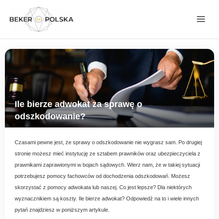
Przejdź
do
treści
Ile bierze adwokat za sprawę o
odszkodowanie?
Czasami pewne jest, że sprawy o odszkodowanie nie wygrasz sam. Po drugiej
stronie możesz mieć instytucję ze sztabem prawników oraz ubezpieczyciela z
prawnikami zaprawionymi w bojach sądowych. Wierz nam, że w takiej sytuacji
potrzebujesz pomocy fachowców od dochodzenia odszkodowań. Możesz
skorzystać z pomocy adwokata lub naszej. Co jest lepsze? Dla niektórych
wyznacznikiem są koszty. Ile bierze adwokat? Odpowiedź na to i wiele innych
pytań znajdziesz w poniższym artykule.