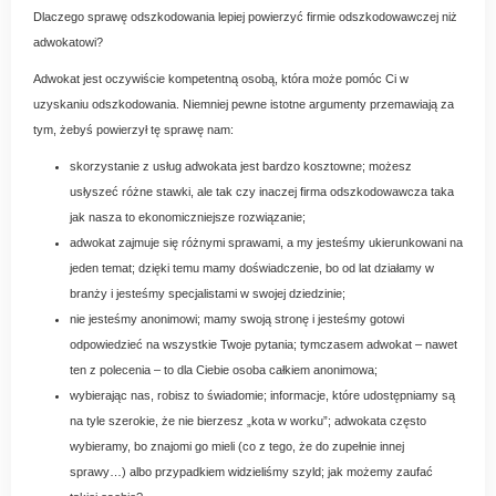
Dlaczego sprawę odszkodowania lepiej powierzyć firmie odszkodowawczej niż
adwokatowi?
Adwokat jest oczywiście kompetentną osobą, która może pomóc Ci w
uzyskaniu odszkodowania. Niemniej pewne istotne argumenty przemawiają za
tym, żebyś powierzył tę sprawę nam:
skorzystanie z usług adwokata jest bardzo kosztowne; możesz
usłyszeć różne stawki, ale tak czy inaczej firma odszkodowawcza taka
jak nasza to ekonomiczniejsze rozwiązanie;
adwokat zajmuje się różnymi sprawami, a my jesteśmy ukierunkowani na
jeden temat; dzięki temu mamy doświadczenie, bo od lat działamy w
branży i jesteśmy specjalistami w swojej dziedzinie;
nie jesteśmy anonimowi; mamy swoją stronę i jesteśmy gotowi
odpowiedzieć na wszystkie Twoje pytania; tymczasem adwokat – nawet
ten z polecenia – to dla Ciebie osoba całkiem anonimowa;
wybierając nas, robisz to świadomie; informacje, które udostępniamy są
na tyle szerokie, że nie bierzesz „kota w worku”; adwokata często
wybieramy, bo znajomi go mieli (co z tego, że do zupełnie innej
sprawy…) albo przypadkiem widzieliśmy szyld; jak możemy zaufać