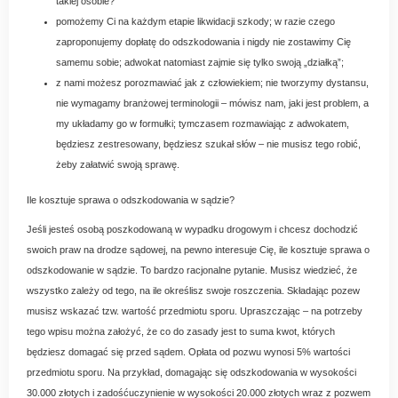
takiej osobie?
pomożemy Ci na każdym etapie likwidacji szkody; w razie czego
zaproponujemy dopłatę do odszkodowania i nigdy nie zostawimy Cię
samemu sobie; adwokat natomiast zajmie się tylko swoją „działką”;
z nami możesz porozmawiać jak z człowiekiem; nie tworzymy dystansu,
nie wymagamy branżowej terminologii – mówisz nam, jaki jest problem, a
my układamy go w formułki; tymczasem rozmawiając z adwokatem,
będziesz zestresowany, będziesz szukał słów – nie musisz tego robić,
żeby załatwić swoją sprawę.
Ile kosztuje sprawa o odszkodowania w sądzie?
Jeśli jesteś osobą poszkodowaną w wypadku drogowym i chcesz dochodzić
swoich praw na drodze sądowej, na pewno interesuje Cię, ile kosztuje sprawa o
odszkodowanie w sądzie. To bardzo racjonalne pytanie. Musisz wiedzieć, że
wszystko zależy od tego, na ile określisz swoje roszczenia. Składając pozew
musisz wskazać tzw. wartość przedmiotu sporu. Upraszczając – na potrzeby
tego wpisu można założyć, że co do zasady jest to suma kwot, których
będziesz domagać się przed sądem. Opłata od pozwu wynosi 5% wartości
przedmiotu sporu. Na przykład, domagając się odszkodowania w wysokości
30.000 złotych i zadośćuczynienie w wysokości 20.000 złotych wraz z pozwem