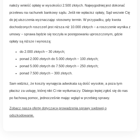
należy wnieść opłatę w wysokości 2.500 złotych. Najwygodniej jest dokonać
przelewu na rachunek bankowy sądu. Jeśli nie wpłacisz opłaty, Sąd wezwie Cię
do jej uiszczenia wyznaczając stosowny termin. W przypadku, gdy kwota
dochodzonych roszczeń jest niższa niż 10.000 złotych – a roszczenie wynika z
umowy – sprawa będzie się toczyła w postępowaniu uproszczonym, gdzie
opłaty są niższe i wynoszą:
do 2.000 złotych – 30 złotych;
ponad 2.000 złotych do 5.000 złotych – 100 złotych;
ponad 5.000 złotych do 7.500 złotych – 250 złotych;
ponad 7.500 złotych – 300 złotych.
Sam widzisz, że koszty wynajęcia adwokata są dość wysokie, a poza tym
płacisz za usługę, której nikt Ci nie wytłumaczy. Dlatego lepiej zgłoś się do nas
po fachową pomoc, jednocześnie mając wgląd w przebieg sprawy.
Zobacz naszą ofertę dotyczącą prowadzenia sprawy sądowej o
odszkodowanie.