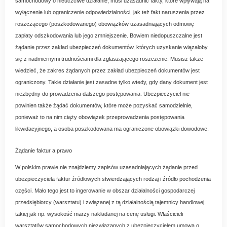
samochodowy o nieuczciwe działanie, musi uzasadnić fakty, które wpływają na
wyłączenie lub ograniczenie odpowiedzialności, jak też fakt naruszenia przez
roszczącego (poszkodowanego) obowiązków uzasadniających odmowę
zapłaty odszkodowania lub jego zmniejszenie. Bowiem niedopuszczalne jest
żądanie przez zakład ubezpieczeń dokumentów, których uzyskanie wiązałoby
się z nadmiernymi trudnościami dla zgłaszającego roszczenie. Musisz także
wiedzieć, że zakres żądanych przez zakład ubezpieczeń dokumentów jest
ograniczony. Takie działanie jest zasadne tylko wtedy, gdy dany dokument jest
niezbędny do prowadzenia dalszego postępowania. Ubezpieczyciel nie
powinien także żądać dokumentów, które może pozyskać samodzielnie,
ponieważ to na nim ciąży obowiązek przeprowadzenia postępowania
likwidacyjnego, a osoba poszkodowana ma ograniczone obowiązki dowodowe.
Żądanie faktur a prawo
W polskim prawie nie znajdziemy zapisów uzasadniających żądanie przed
ubezpieczyciela faktur źródłowych stwierdzających rodzaj i źródło pochodzenia
części. Mało tego jest to ingerowanie w obszar działalności gospodarczej
przedsiębiorcy (warsztatu) i związanej z tą działalnością tajemnicy handlowej,
takiej jak np. wysokość marży nakładanej na cenę usługi. Właścicieli
warsztatów samochodowych niezwiązanych z ubezpieczycielem umową o