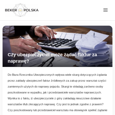
Przejdź
do
treści
Czy ubezpieczyciel może żądać faktur za
naprawę?
Do Biura Rzecznika Ubezpieczonych wpływa wiele skarg dotyczących żądania
przez zakłady ubezpieczeń faktur źródłowych za zakup przez warsztat części
zamiennych użytych do naprawy pojazdu. Skargi te składają zarówno osoby
poszkodowane w wypadku, jak i przedstawiciele warsztatów naprawczych.
Wynika to z faktu, iż ubezpieczyciele z góry zakładają nieuczciwe działanie
warsztatów i/lub zlecających naprawę. Czy jest to jednak zgodne z prawem?
Czy poszkodowany lub przedstawiciel warsztatu ma obowiązek spełnić żądanie