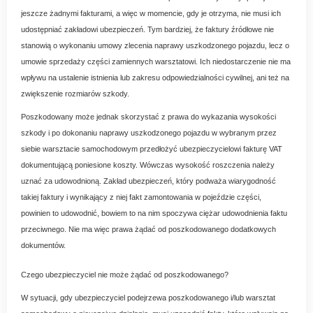
jeszcze żadnymi fakturami, a więc w momencie, gdy je otrzyma, nie musi ich
udostępniać zakładowi ubezpieczeń. Tym bardziej, że faktury źródłowe nie
stanowią o wykonaniu umowy zlecenia naprawy uszkodzonego pojazdu, lecz o
umowie sprzedaży części zamiennych warsztatowi. Ich niedostarczenie nie ma
wpływu na ustalenie istnienia lub zakresu odpowiedzialności cywilnej, ani też na
zwiększenie rozmiarów szkody.
Poszkodowany może jednak skorzystać z prawa do wykazania wysokości
szkody i po dokonaniu naprawy uszkodzonego pojazdu w wybranym przez
siebie warsztacie samochodowym przedłożyć ubezpieczycielowi fakturę VAT
dokumentującą poniesione koszty. Wówczas wysokość roszczenia należy
uznać za udowodnioną. Zakład ubezpieczeń, który podważa wiarygodność
takiej faktury i wynikający z niej fakt zamontowania w pojeździe części,
powinien to udowodnić, bowiem to na nim spoczywa ciężar udowodnienia faktu
przeciwnego. Nie ma więc prawa żądać od poszkodowanego dodatkowych
dokumentów.
Czego ubezpieczyciel nie może żądać od poszkodowanego?
W sytuacji, gdy ubezpieczyciel podejrzewa poszkodowanego i/lub warsztat