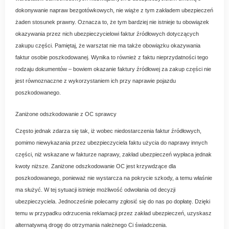
dokonywanie napraw bezgotówkowych, nie wiąże z tym zakładem ubezpieczeń
żaden stosunek prawny. Oznacza to, że tym bardziej nie istnieje tu obowiązek
okazywania przez nich ubezpieczycielowi faktur źródłowych dotyczących
zakupu części. Pamiętaj, że warsztat nie ma także obowiązku okazywania
faktur osobie poszkodowanej. Wynika to również z faktu nieprzydatności tego
rodzaju dokumentów – bowiem okazanie faktury źródłowej za zakup części nie
jest równoznaczne z wykorzystaniem ich przy naprawie pojazdu
poszkodowanego.
Zaniżone odszkodowanie z OC sprawcy
Często jednak zdarza się tak, iż wobec niedostarczenia faktur źródłowych,
pomimo niewykazania przez ubezpieczyciela faktu użycia do naprawy innych
części, niż wskazane w fakturze naprawy, zakład ubezpieczeń wypłaca jednak
kwoty niższe. Zaniżone odszkodowanie OC jest krzywdzące dla
poszkodowanego, ponieważ nie wystarcza na pokrycie szkody, a temu właśnie
ma służyć. W tej sytuacji istnieje możliwość odwołania od decyzji
ubezpieczyciela. Jednocześnie polecamy zgłosić się do nas po dopłatę. Dzięki
temu w przypadku odrzucenia reklamacji przez zakład ubezpieczeń, uzyskasz
alternatywną drogę do otrzymania należnego Ci świadczenia.