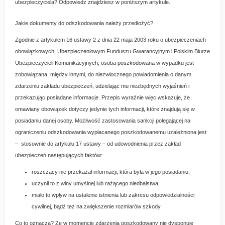
ubezpieczyciela? Odpowiedz znajdziesz w poniższym artykule.
Jakie dokumenty do odszkodowania należy przedłożyć?
Zgodnie z artykułem 16 ustawy 2 z dnia 22 maja 2003 roku o ubezpieczeniach
obowiązkowych, Ubezpieczeniowym Funduszu Gwarancyjnym i Polskim Biurze
Ubezpieczycieli Komunikacyjnych, osoba poszkodowana w wypadku jest
zobowiązana, między innymi, do niezwłocznego powiadomienia o danym
zdarzeniu zakładu ubezpieczeń, udzielając mu niezbędnych wyjaśnień i
przekazując posiadane informacje. Przepis wyraźnie więc wskazuje, że
omawiany obowiązek dotyczy jedynie tych informacji, które znajdują się w
posiadaniu danej osoby. Możliwość zastosowania sankcji polegającej na
ograniczeniu odszkodowania wypłacanego poszkodowanemu uzależniona jest
– stosownie do artykułu 17 ustawy – od udowodnienia przez zakład
ubezpieczeń następujących faktów:
roszczący nie przekazał informacji, która była w jego posiadaniu;
uczynił to z winy umyślnej lub rażącego niedbalstwa;
miało to wpływ na ustalenie istnienia lub zakresu odpowiedzialności
cywilnej, bądź też na zwiększenie rozmiarów szkody.
Co to oznacza? Że w momencie zdarzenia poszkodowany nie dysponuje